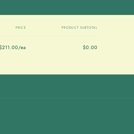
PRICE
PRODUCT SUBTOTAL
$211.00/ea
$0.00
Regular
Sale
price
price