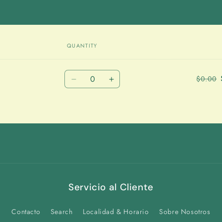
QUANTITY
Quantity
$0.00
Decrease
Increase
quantity
quantity
for
for
Default
Default
Title
Title
Servicio al Cliente
Contacto
Search
Localidad & Horario
Sobre Nosotros