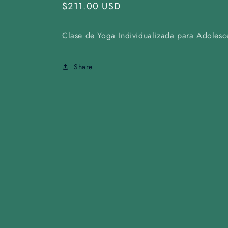
Regular
$211.00 USD
price
Clase de Yoga Individualizada para Adoles
Share