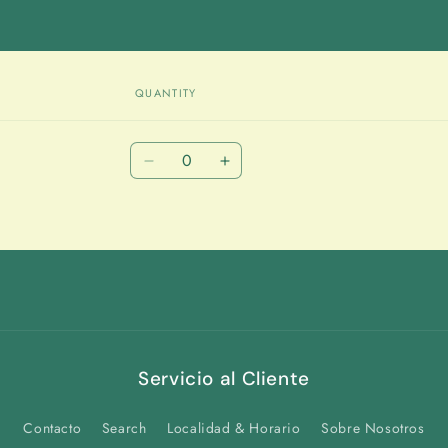
QUANTITY
Quantity
Decrease
Increase
quantity
quantity
for
for
Default
Default
Title
Title
Servicio al Cliente
Contacto
Search
Localidad & Horario
Sobre Nosotros