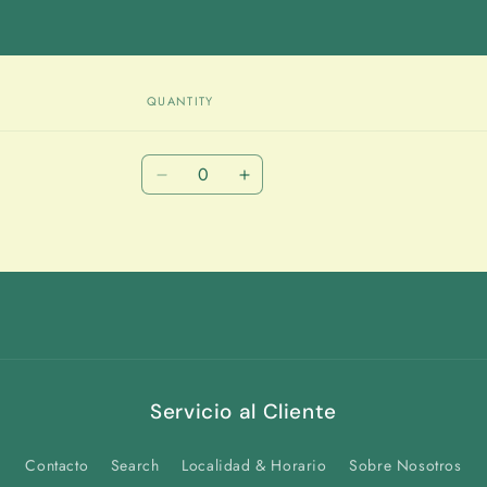
QUANTITY
Quantity
Decrease
Increase
quantity
quantity
for
for
Default
Default
Title
Title
Servicio al Cliente
Contacto
Search
Localidad & Horario
Sobre Nosotros