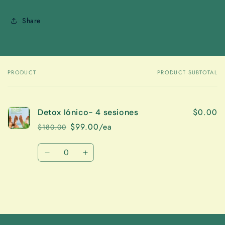
Share
PRODUCT
PRODUCT SUBTOTAL
Your
cart
$0.00
Detox Iónico- 4 sesiones
$99.00/ea
$180.00
Regular
Sale
price
price
Quantity
Decrease
Increase
quantity
quantity
for
for
Default
Default
Title
Title
Loading...