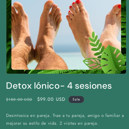
Open
media
Detox Iónico- 4 sesiones
1
in
modal
Regular
Sale
$99.00 USD
$180.00 USD
Sale
price
price
Desintoxica en pareja. Trae a tu pareja, amigo o familiar a
mejorar su estilo de vida. 2 visitas en pareja.