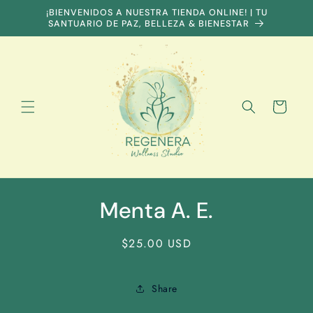
Skip to
¡BIENVENIDOS A NUESTRA TIENDA ONLINE! | TU
content
SANTUARIO DE PAZ, BELLEZA & BIENESTAR
Cart
Skip to
Menta A. E.
product
information
Regular
$25.00 USD
price
Share