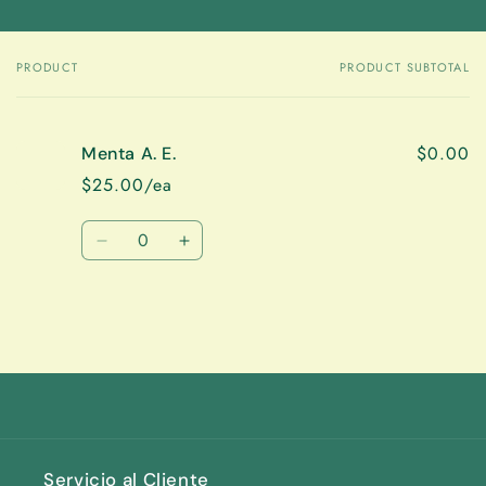
PRODUCT
PRODUCT SUBTOTAL
Your
cart
$0.00
Menta A. E.
$25.00/ea
Quantity
Decrease
Increase
quantity
quantity
for
for
Default
Default
Title
Title
Loading...
Servicio al Cliente